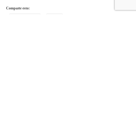
Comparte esto:
Facebook
X
Comparte en:
Acompañando a las familias
desde 1951