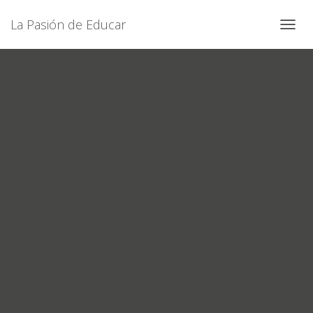
La Pasión de Educar
C
A
M
B
I
A
R
M
O
D
O
D
E
N
A
V
E
G
A
C
I