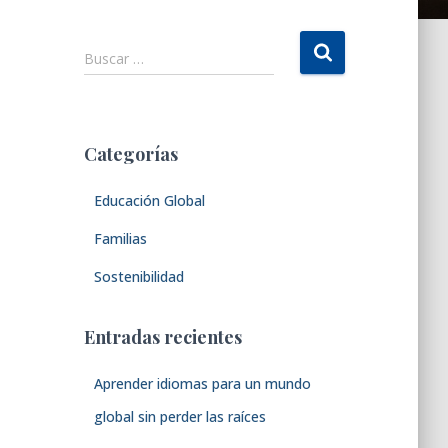
B
Buscar …
u
s
c
a
Categorías
r
:
Educación Global
Familias
Sostenibilidad
Entradas recientes
Aprender idiomas para un mundo
global sin perder las raíces