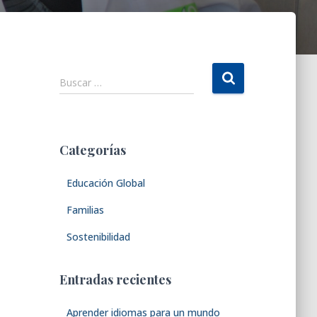
B
Buscar …
u
s
c
a
Categorías
r
:
Educación Global
Familias
Sostenibilidad
Entradas recientes
Aprender idiomas para un mundo