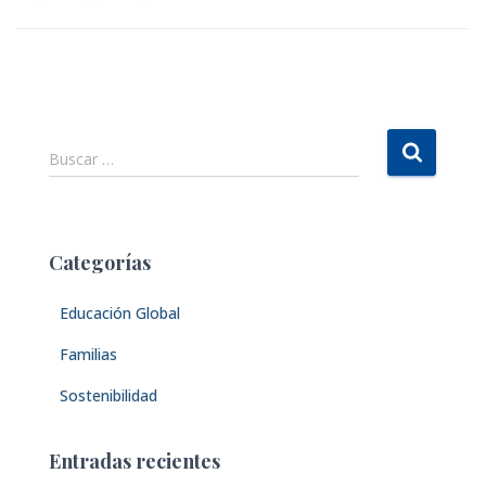
B
Buscar …
u
s
c
a
Categorías
r
:
Educación Global
Familias
Sostenibilidad
Entradas recientes