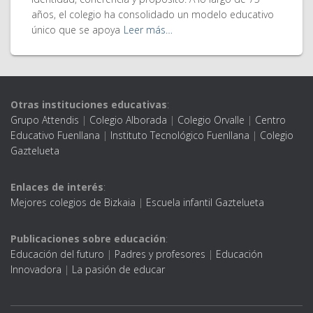
años, el colegio ha consolidado un modelo educativo
único que se apoya
Leer más…
Otras instituciones educativas
:
Grupo Attendis
|
Colegio Alborada
|
Colegio Orvalle
|
Centro
Educativo Fuenllana
|
Instituto Tecnológico Fuenllana
|
Colegio
Gaztelueta
Enlaces de interés
:
Mejores colegios de Bizkaia
|
Escuela infantil Gaztelueta
Publicaciones sobre educación
:
Educación del futuro
|
Padres y profesores
|
Educación
Innovadora
|
La pasión de educar