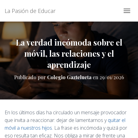
La Pasión de Educar
C
A
M
B
I
La verdad incómoda sobre el
A
móvil, las relaciones y el
R
M
aprendizaje
O
D
O
Publicado por
Colegio Gaztelueta
en
29/01/2026
D
E
N
A
V
E
En los últimos días ha circulado un mensaje provocador
G
que invita a reaccionar: dejar de lamentarnos y
quitar el
A
C
móvil a nuestros hijos
. La frase es incómoda y quizá por
I
eso resulta tan eficaz. Nos obliga a mirar de frente una