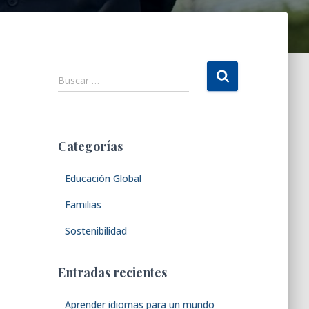
B
Buscar …
u
s
c
a
Categorías
r
:
Educación Global
Familias
Sostenibilidad
Entradas recientes
Aprender idiomas para un mundo