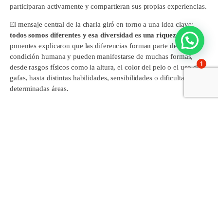
participaran activamente y compartieran sus propias experiencias.
El mensaje central de la charla giró en torno a una idea clave:
todos somos diferentes y esa diversidad es una riqueza
. Los
ponentes explicaron que las diferencias forman parte de la
condición humana y pueden manifestarse de muchas formas,
1
desde rasgos físicos como la altura, el color del pelo o el uso de
gafas, hasta distintas habilidades, sensibilidades o dificultades en
determinadas áreas.
Uno de los ejes fundamentales de la sesión fue la promoción de la
empatía y la ayuda mutua. Los alumnos de Bachillerato
insistieron en la importancia de aprender a ponerse en el lugar del
otro y de estar atentos a las necesidades de los compañeros. A
través de ejemplos muy cercanos a la realidad de los niños,
animaron a practicar gestos sencillos de inclusión, como acercarse
a jugar con un compañero que está solo en el recreo o interesarse
por un niño que está triste para ofrecerle apoyo y compañía.
La charla concluyó reforzando la importancia del respeto mutuo,
la colaboración y el cuidado de las relaciones personales. Los