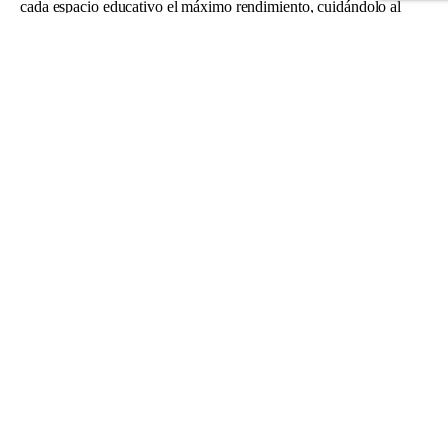
cada espacio educativo el máximo rendimiento, cuidándolo al
detalle y teniendo muy presentes las necesidades del alumnado,
los verdaderos protagonistas del aprendizaje.
Proyecto educativo
Somos conscientes de la importancia de esta etapa en la