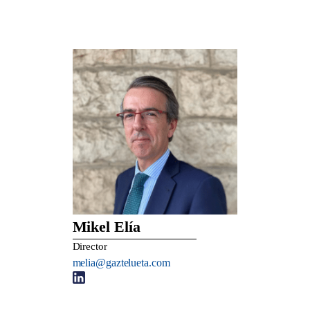
Mikel Elía
Director
melia@gaztelueta.com