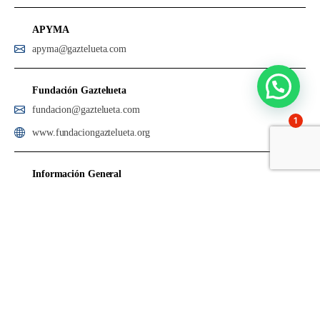
APYMA
apyma@gaztelueta.com
Fundación Gaztelueta
fundacion@gaztelueta.com
1
www.fundaciongaztelueta.org
Información General
secretaria@gaztelueta.com
Teléfono: 944 63 30 00
Trabaja con nosotros
secretaria@gaztelueta.com