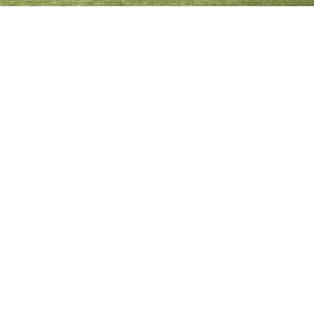
MAY 08 / 2026
Noticias
2º de Bachillerato se despide de Gaztelueta
Hoy hemos despedido a nuestros alumnos de 2º de Bachillerato (Prom.
69) en un día lleno de recuerdos, emoción y mucha ilusión por todo lo
que está por venir. La foto de grupo, la misa de acción de gracias, la
entrega de la orla y el ya clásico partido contra profesores han puesto el
broche...
Leer más >
MAY 04 / 2026
Noticias
El Grupo educativo Apdes visita Gaztelueta