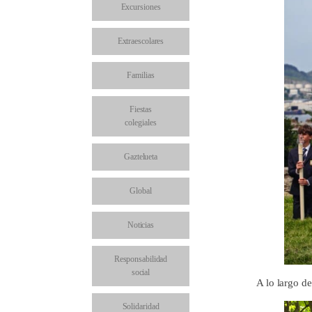
Excursiones
Extraescolares
Familias
Fiestas
colegiales
Gaztelueta
Global
Noticias
Responsabilidad
social
A lo largo de
Solidaridad