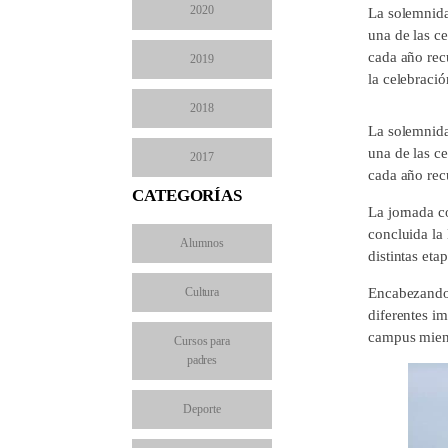
2020
La solemnida
una de las ce
cada año rec
2019
la celebració
2018
La solemnida
una de las ce
2017
cada año rec
CATEGORÍAS
La jornada co
concluida la
Alumnos
distintas eta
Cultura
Encabezando e
diferentes im
campus mient
Cursos para
padres
Deporte