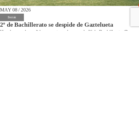
MAY 08 / 2026
Berriak
2º de Bachillerato se despide de Gaztelueta
Hoy hemos despedido a nuestros alumnos de 2º de Bachillerato (Prom.
69) en un día lleno de recuerdos, emoción y mucha ilusión por todo lo
que está por venir. La foto de grupo, la misa de acción de gracias, la
entrega de la orla y el ya clásico partido contra profesores han puesto el
broche...
Gehiago irakurri >
MAY 04 / 2026
Berriak