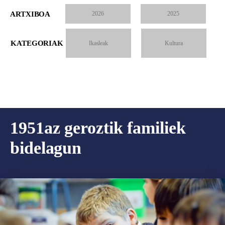
ARTXIBOA
2026
2025
KATEGORIAK
Ikasleak
Kultura
1951az geroztik familiek
bidelagun