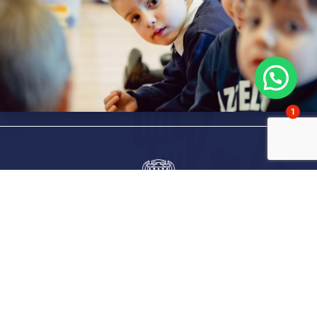
1
Gaztelueta Ikastetxea
Artaza auzoa, 87
48940 Bizkaia
Kontaktua:
Telefonoa:
94 463 30 00