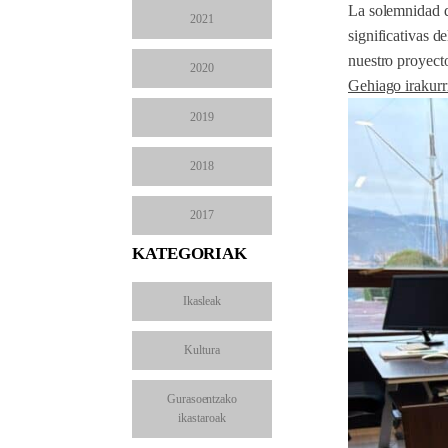
La solemnidad de
2021
significativas d
nuestro proyect
2020
Gehiago irakurr
2019
2018
2017
KATEGORIAK
Ikasleak
Kultura
Gurasoentzako
ikastaroak