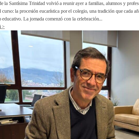
 la Santísima Trinidad volvió a reunir ayer a familias, alumnos y profe
el curso: la procesión eucarística por el colegio, una tradición que cada 
o educativo. La jornada comenzó con la celebración...
i >