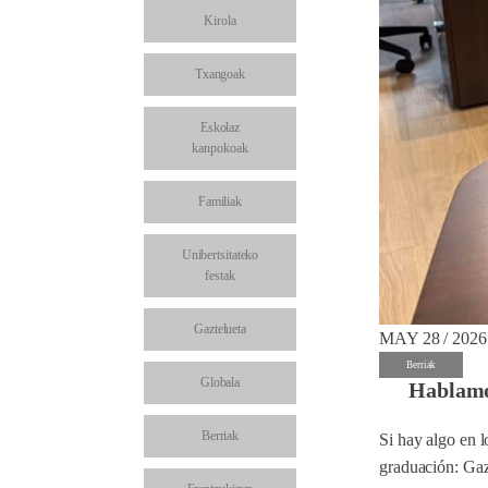
Kirola
Txangoak
Eskolaz
kanpokoak
Familiak
Unibertsitateko
festak
Gaztelueta
MAY 28 / 2026
Berriak
Globala
Hablamos
Berriak
Si hay algo en l
graduación: Gaz