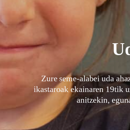
U
Zure seme-alabei uda ahaz
ikastaroak ekainaren 19tik u
anitzekin, egun