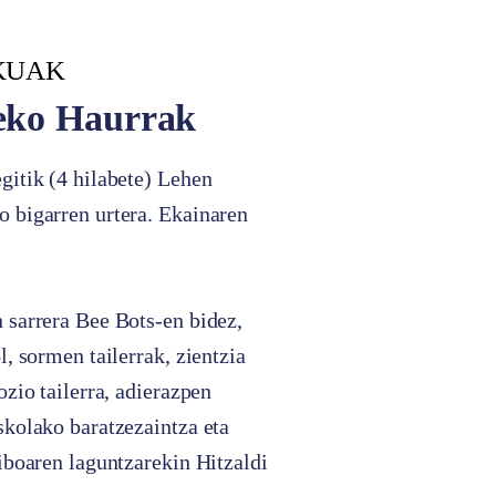
KUAK
eko Haurrak
gitik (4 hilabete) Lehen
 bigarren urtera. Ekainaren
 sarrera Bee Bots-en bidez,
l, sormen tailerrak, zientzia
ozio tailerra, adierazpen
skolako baratzezaintza eta
tiboaren laguntzarekin Hitzaldi