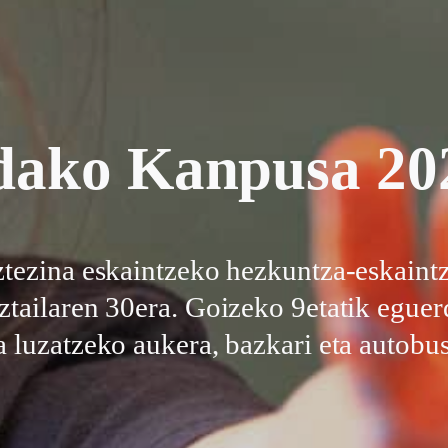
dako Kanpusa 20
tezina eskaintzeko hezkuntza-eskaint
ztailaren 30era. Goizeko 9etatik eguerd
a luzatzeko aukera, bazkari eta autobus