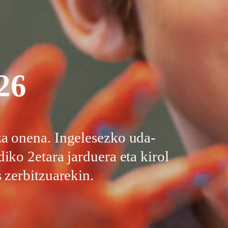
26
za onena. Ingelesezko uda-
iko 2etara jarduera eta kirol
 zerbitzuarekin.