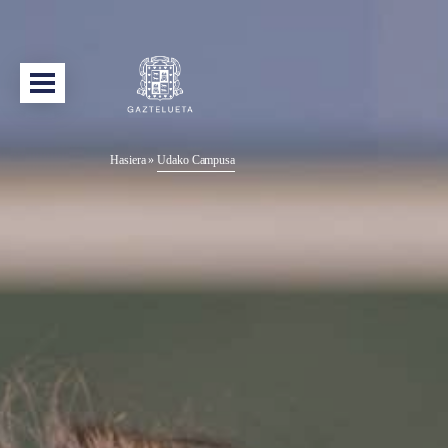
Hasiera
»
Udako Campusa