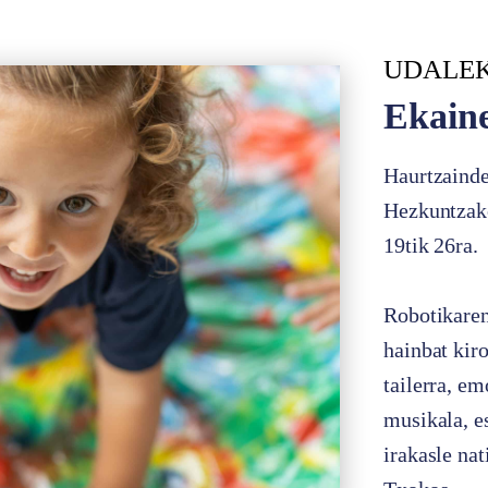
UDALE
Ekain
Haurtzainde
Hezkuntzako
19tik 26ra.
Robotikaren
hainbat kiro
tailerra, em
musikala, e
irakasle na