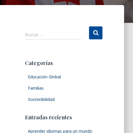
B
Buscar …
u
s
c
a
Categorías
r
:
Educación Global
Familias
Sostenibilidad
Entradas recientes
Aprender idiomas para un mundo