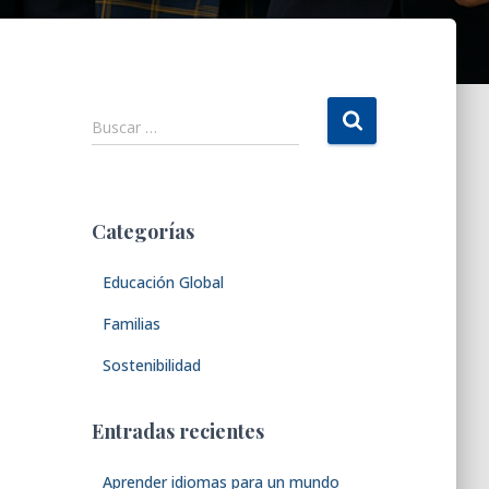
B
Buscar …
u
s
c
a
Categorías
r
:
Educación Global
Familias
Sostenibilidad
Entradas recientes
Aprender idiomas para un mundo