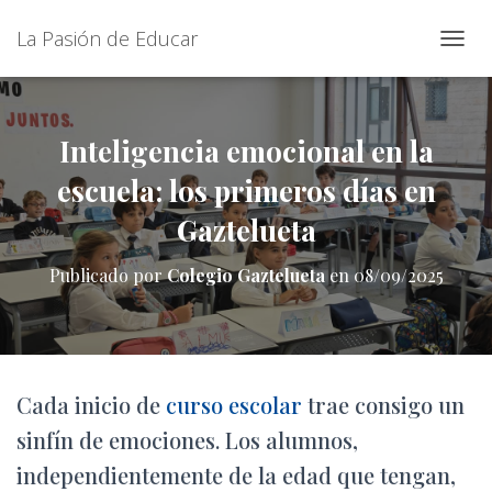
La Pasión de Educar
C
A
M
B
I
Inteligencia emocional en la
A
escuela: los primeros días en
R
M
Gaztelueta
O
D
O
Publicado por
Colegio Gaztelueta
en
08/09/2025
D
E
N
A
V
E
Cada inicio de
curso escolar
trae consigo un
G
A
sinfín de emociones. Los alumnos,
C
independientemente de la edad que tengan,
I