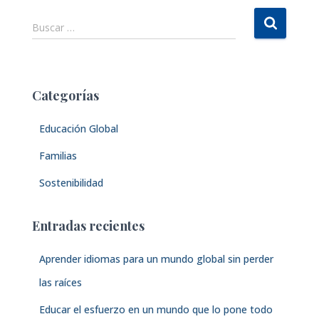
B
Buscar …
u
s
c
a
Categorías
r
:
Educación Global
Familias
Sostenibilidad
Entradas recientes
Aprender idiomas para un mundo global sin perder
las raíces
Educar el esfuerzo en un mundo que lo pone todo