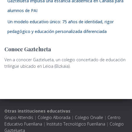
Gaztelueta impulsa una estancia académica en Canadá para
alumnos de PAI
Un modelo educativo único: 75 años de identidad, rigor
pedagógico y educación personalizada diferenciada
Conoce Gaztelueta
Ven a conocer Gaztelueta, un colegio concertado de educación
trilingüe ubicado en Leioa (Bizkaia).
Otras instituciones educativas
:
Grupo Attendis
|
Colegio Alborada
|
Colegio Orvalle
|
Centro
Educativo Fuenllana
|
Instituto Tecnológico Fuenllana
|
Colegio
Gaztelueta