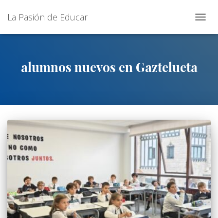
La Pasión de Educar
CAMB
MOD
DE
NAVE
alumnos nuevos en Gaztelueta