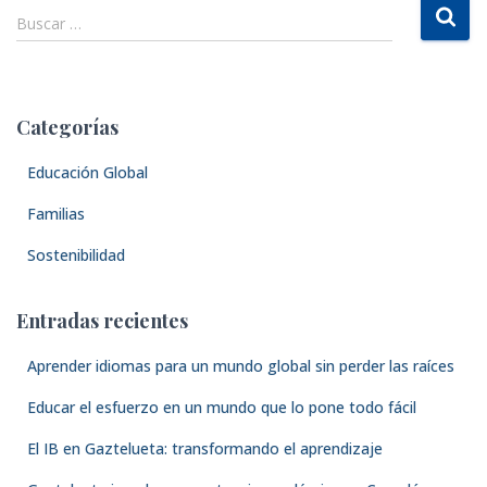
B
Buscar …
u
s
c
a
Categorías
r
:
Educación Global
Familias
Sostenibilidad
Entradas recientes
Aprender idiomas para un mundo global sin perder las raíces
Educar el esfuerzo en un mundo que lo pone todo fácil
El IB en Gaztelueta: transformando el aprendizaje