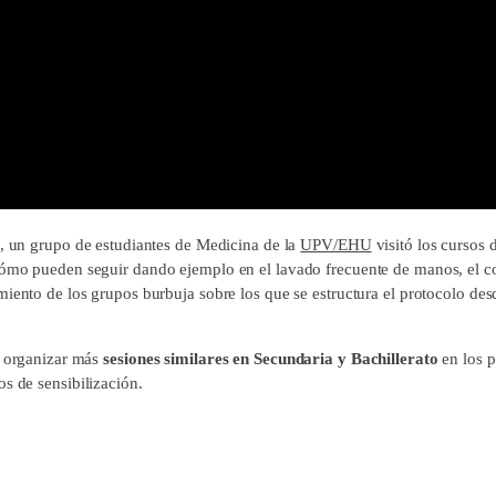
o, un grupo de estudiantes de Medicina de la
UPV/EHU
visitó los cursos d
ómo pueden seguir dando ejemplo en el lavado frecuente de manos, el cor
iento de los grupos burbuja sobre los que se estructura el protocolo desd
o organizar más
sesiones similares en Secundaria y Bachillerato
en los p
os de sensibilización.
ok
X