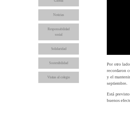
Global
Noticias
Responsabilidad
social
Solidaridad
Sostenibilidad
Por otro lad
recordaron c
y el mantenim
Visitas al colegio
septiembre.
Está previst
buenos efect
Comparte esto:
Facebo