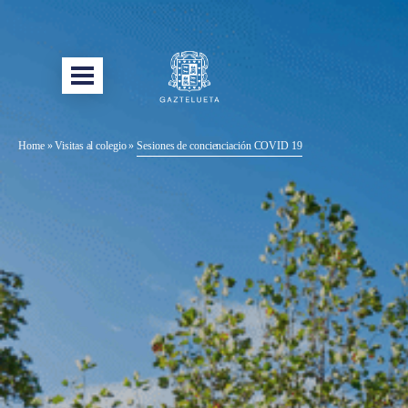
Home
»
Visitas al colegio
»
Sesiones de concienciación COVID 19