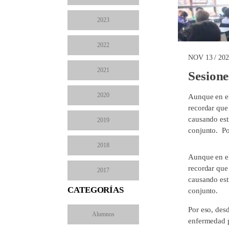
2023
2022
NOV 13 / 20
2021
Sesion
2020
Aunque en el
recordar que
causando est
2019
conjunto. Po
2018
Aunque en el
recordar que
2017
causando est
CATEGORÍAS
conjunto.
Por eso, des
Alumnos
enfermedad p