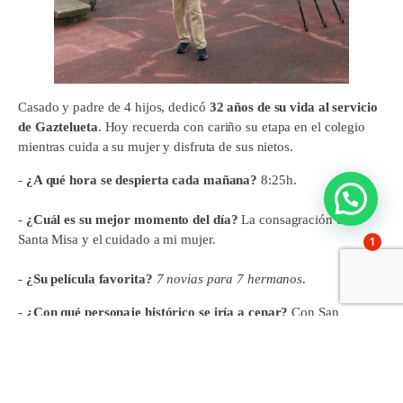
Casado y padre de 4 hijos, dedicó
32 años de su vida al servicio
de Gaztelueta
. Hoy recuerda con cariño su etapa en el colegio
mientras cuida a su mujer y disfruta de sus nietos.
-
¿A qué hora se despierta cada mañana?
8:25h.
-
¿Cuál es su mejor momento del día?
La consagración de la
Santa Misa y el cuidado a mi mujer.
1
-
¿Su película favorita?
7 novias para 7 hermanos
.
-
¿Con qué personaje histórico se iría a cenar?
Con San
Josemaría.
-
¿Qué comería en su última cena?
Bacalao al pil pil y arroz con
leche