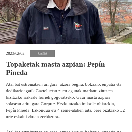
2023/02/02
Familiak
Topaketak masta azpian: Pepín
Pineda
Atal bat estreinatzen ari gara, atzera begira, bokazio, enpatia eta
dedikazioagatik Gazteluetan zuen egunak markatu zituzten
bizitzako irakasle horiek gogoratzeko. Gaur masta azpian
solasean aritu gara Gorputz Hezkuntzako irakasle ohiarekin,
Pepín Pineda. Ezkondua eta 4 seme-alaben aita, bere bizitzako 32
urte eskaini zituen zerbitzura...