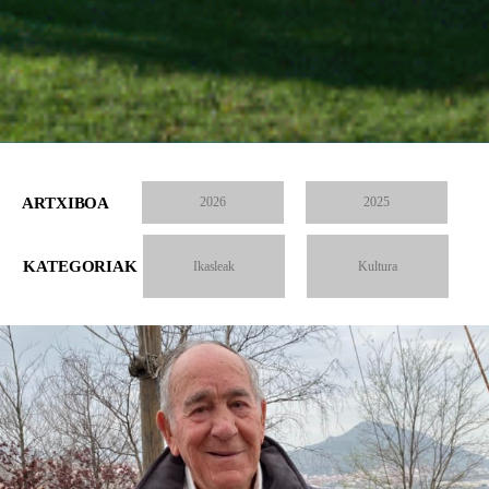
ARTXIBOA
2026
2025
KATEGORIAK
Ikasleak
Kultura