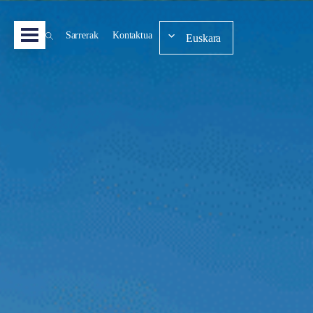
Sarrerak
Kontaktua
Euskara