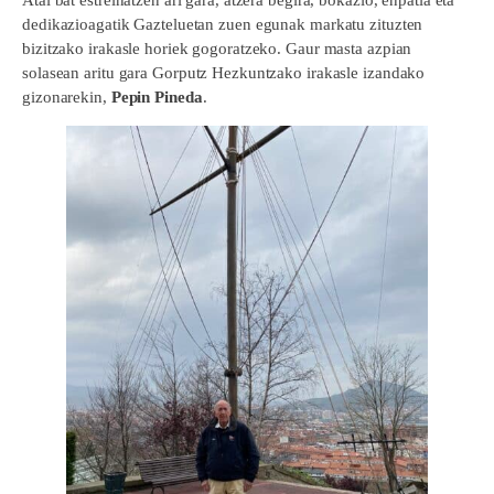
Atal bat estreinatzen ari gara, atzera begira, bokazio, enpatia eta
dedikazioagatik Gazteluetan zuen egunak markatu zituzten
bizitzako irakasle horiek gogoratzeko. Gaur masta azpian
solasean aritu gara Gorputz Hezkuntzako irakasle izandako
gizonarekin,
Pepin Pineda
.