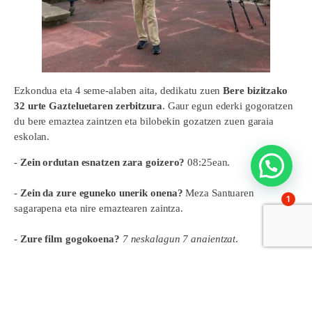
Ezkondua eta 4 seme-alaben aita, dedikatu zuen
Bere bizitzako
32 urte Gazteluetaren zerbitzura
. Gaur egun ederki gogoratzen
du bere emaztea zaintzen eta bilobekin gozatzen zuen garaia
eskolan.
-
Zein ordutan esnatzen zara goizero?
08:25ean.
-
Zein da zure eguneko unerik onena?
Meza Santuaren
1
sagarapena eta nire emaztearen zaintza.
-
Zure film gogokoena?
7 neskalagun 7 anaientzat
.
-
Zein pertsonaia historikorekin joango zinateke afaltzera?
San
Josemariarekin.
-
Zer jango zenuke zure azken afarirako?
Bakailaoa pil