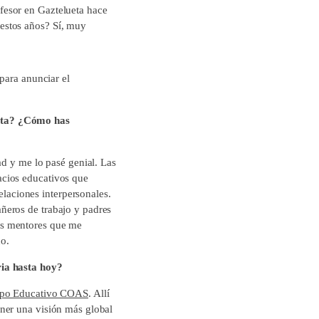
fesor en Gaztelueta hace
estos años? Sí, muy
para anunciar el
elta? ¿Cómo has
ad y me lo pasé genial. Las
acios educativos que
elaciones interpersonales.
ñeros de trabajo y padres
es mentores que me
do.
ria hasta hoy?
po Educativo COAS
. Allí
ner una visión más global