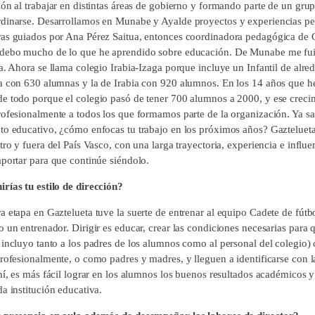
ión al trabajar en distintas áreas de gobierno y formando parte de un gru
dinarse. Desarrollamos en Munabe y Ayalde proyectos y experiencias 
as guiados por Ana Pérez Saitua, entonces coordinadora pedagógica de
debo mucho de lo que he aprendido sobre educación. De Munabe me fui 
ia. Ahora se llama colegio Irabia-Izaga porque incluye un Infantil de alr
a con 630 alumnas y la de Irabia con 920 alumnos. En los 14 años que he 
e todo porque el colegio pasó de tener 700 alumnos a 2000, y ese creci
ofesionalmente a todos los que formamos parte de la organización. Ya sabe
to educativo, ¿cómo enfocas tu trabajo en los próximos años? Gazteluet
tro y fuera del País Vasco, con una larga trayectoria, experiencia e infl
aportar para que continúe siéndolo.
rías tu estilo de dirección?
a etapa en Gaztelueta tuve la suerte de entrenar al equipo Cadete de fútb
 un entrenador. Dirigir es educar, crear las condiciones necesarias para 
 incluyo tanto a los padres de los alumnos como al personal del colegio)
profesionalmente, o como padres y madres, y lleguen a identificarse con l
ahí, es más fácil lograr en los alumnos los buenos resultados académicos 
a institución educativa.