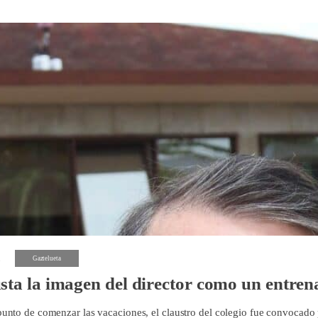
1
Gaztelueta
ta la imagen del director como un entre
punto de comenzar las vacaciones, el claustro del colegio fue convocado 