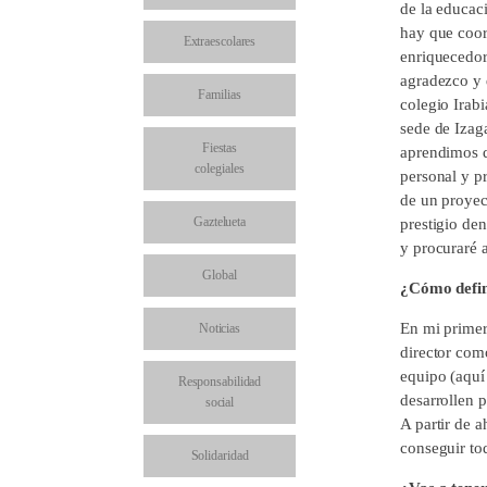
de la educac
hay que coor
Extraescolares
enriquecedor
agradezco y 
Familias
colegio Irab
sede de Izag
Fiestas
aprendimos d
colegiales
personal y pr
de un proyec
Gaztelueta
prestigio den
y procuraré 
Global
¿Cómo defini
En mi primer
Noticias
director como
equipo (aquí
Responsabilidad
desarrollen 
social
A partir de 
conseguir tod
Solidaridad