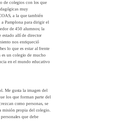
po de colegios con los que
pedagógicas muy
 COAS, a la que también
a Pamplona para dirigir el
ededor de 450 alumnos; la
estado allí de director
miento nos enriqueció
s lo que es estar al frente
a es un colegio de mucho
uencia en el mundo educativo
ol. Me gusta la imagen del
que los que forman parte del
 crezcan como personas, se
a misión propia del colegio.
y personales que debe