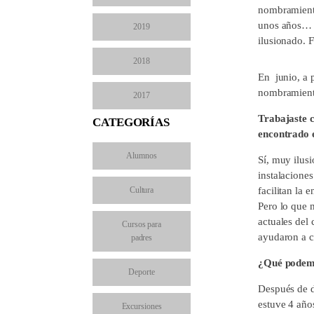
nombramiento
unos años… ¿
2019
ilusionado. F
2018
En junio, a 
nombramiento
2017
Trabajaste 
CATEGORÍAS
encontrado e
Alumnos
Sí, muy ilus
instalacione
Cultura
facilitan la 
Pero lo que 
actuales del
Cursos para
ayudaron a cr
padres
¿Qué podemos
Deporte
Después de d
estuve 4 año
Excursiones