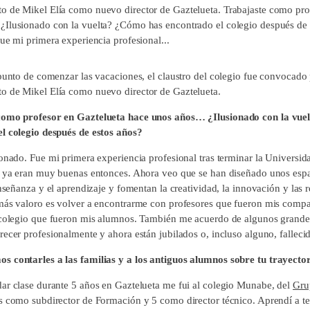
 de Mikel Elía como nuevo director de Gaztelueta. Trabajaste como pro
Ilusionado con la vuelta? ¿Cómo has encontrado el colegio después de 
ue mi primera experiencia profesional...
punto de comenzar las vacaciones, el claustro del colegio fue convocado 
 de Mikel Elía como nuevo director de Gaztelueta.
como profesor en Gaztelueta hace unos años… ¿Ilusionado con la vu
l colegio después de estos años?
ionado. Fue mi primera experiencia profesional tras terminar la Universid
s ya eran muy buenas entonces. Ahora veo que se han diseñado unos esp
enseñanza y el aprendizaje y fomentan la creatividad, la innovación y las r
más valoro es volver a encontrarme con profesores que fueron mis compa
 colegio que fueron mis alumnos. También me acuerdo de algunos grand
ecer profesionalmente y ahora están jubilados o, incluso alguno, falleci
 contarles a las familias y a los antiguos alumnos sobre tu trayecto
ar clase durante 5 años en Gaztelueta me fui al colegio Munabe, del
Gru
s como subdirector de Formación y 5 como director técnico. Aprendí a te