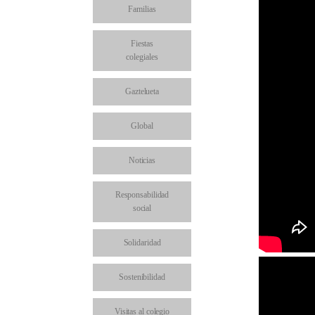
Familias
Fiestas
colegiales
Gaztelueta
Global
Noticias
Responsabilidad
social
Solidaridad
Sostenibilidad
Visitas al colegio