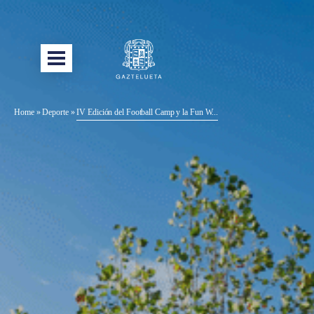
Home
»
Deporte
»
IV Edición del Football Camp y la Fun W...