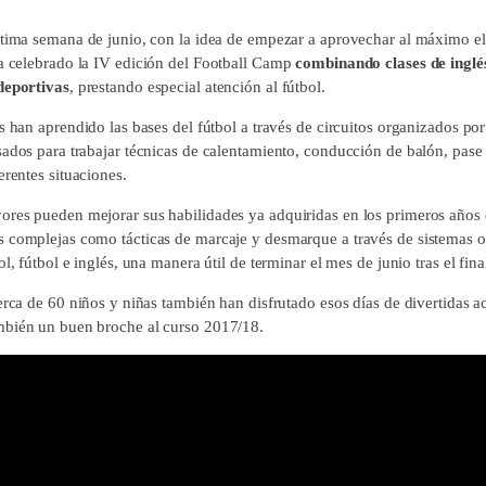
ltima semana de junio, con la idea de empezar a aprovechar al máximo e
ha celebrado la IV edición del Football Camp
combinando clases de inglé
deportivas
, prestando especial atención al fútbol.
s han aprendido las bases del fútbol a través de circuitos organizados por
sados para trabajar técnicas de calentamiento, conducción de balón, pase 
erentes situaciones.
res pueden mejorar sus habilidades ya adquiridas en los primeros años 
 complejas como tácticas de marcaje y desmarque a través de sistemas o
ol, fútbol e inglés, una manera útil de terminar el mes de junio tras el fin
erca de 60 niños y niñas también han disfrutado esos días de divertidas ac
mbién un buen broche al curso 2017/18.