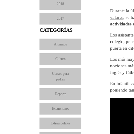
2018
Durante la ú
valores
, se 
2017
actividades 
CATEGORÍAS
Los asistente
colegio, pen
Alumnos
puerta en dif
Cultura
Los más mayo
nociones más
Inglés y fútb
Cursos para
padres
En Infantil c
poniendo ta
Deporte
Excursiones
Extraescolares