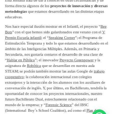
Esta Jornada trata de dar a conocer en otras circunstancias y de
forma directa algunos de los
proyectos de innovación y diversas
metodologías
que estamos desarrollando en las distintas etapas
educativas.
Nos hace especial ilusión mostrar en el Infantil, el proyecto “
Bee
Bots
” con el que hemos sido galardonados este verano con el
V
Premio Escuela infantil
; el “
Speaking Corner
”; el Programa de
Estimulación Temprana y todo lo que estamos desarrollando en el
ámbito de las Inteligencias Múltiples. Además, en Primaria y
Secundaria, nos gustaría contaros el desarrollo de una clase de
“
Hablar en Público
”; el innovador
Proyecto Greenpower
y la
asignatura de
Robótica
que se desarrollan en nuestra aula
STEAM; se podrán también mostrar las aulas Google de
trabajo
cooperativo
; la colaboración internacional con colegios
extranjeros y la interacción de los alumnos con los auxiliares de
conversación de inglés. Y, por último, en Bachillerato, tendréis la
oportunidad de conocer los proyectos internacionales, nuestro
futuro Bachillerato Dual, estrechamente relacionado con el
mundo de la empresa; y “
Forensic Science
” del IBSC
(International Boy´s School Coalition), así como el
Plan de