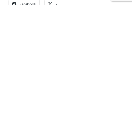
Facebook
X
Comparte en:
Acompañando a las familias
desde 1951