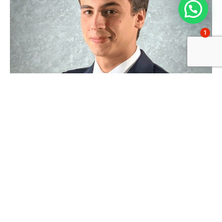
1
¿Cuándo fue la última vez que visitaste
Gaztelueta?
Si la memoria no me falla, justo antes de la pandemia. A ver si
puedo volver pronto.