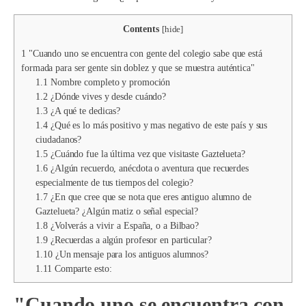
Contents
[
hide
]
1
"Cuando uno se encuentra con gente del colegio sabe que está
formada para ser gente sin doblez y que se muestra auténtica"
1.1
Nombre completo y promoción
1.2
¿Dónde vives y desde cuándo?
1.3
¿A qué te dedicas?
1.4
¿Qué es lo más positivo y mas negativo de este país y sus
ciudadanos?
1.5
¿Cuándo fue la última vez que visitaste Gaztelueta?
1.6
¿Algún recuerdo, anécdota o aventura que recuerdes
especialmente de tus tiempos del colegio?
1.7
¿En que cree que se nota que eres antiguo alumno de
Gaztelueta? ¿Algún matiz o señal especial?
1.8
¿Volverás a vivir a España, o a Bilbao?
1.9
¿Recuerdas a algún profesor en particular?
1.10
¿Un mensaje para los antiguos alumnos?
1.11
Comparte esto:
"Cuando uno se encuentra con