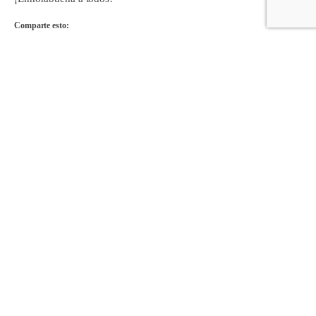
Comparte esto:
Facebook
X
Comparte en:
Acompañando a las familias
desde 1951