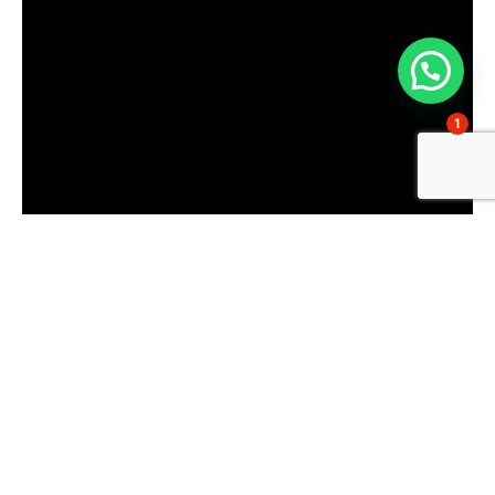
1
El curso consta de
cuatro sesiones
y se fundamenta en la
metodología del caso, un sistema que da buen resultado porque es
participativo y busca que podamos aprender a mejorar nuestra
tarea educativa como padres tratando de resolver las situaciones
que se plantean.