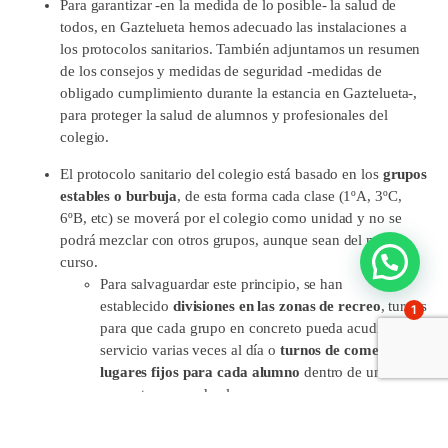
Para garantizar -en la medida de lo posible- la salud de
todos, en Gaztelueta hemos adecuado las instalaciones a
los protocolos sanitarios. También adjuntamos un resumen
de los consejos y medidas de seguridad -medidas de
obligado cumplimiento durante la estancia en Gaztelueta-,
para proteger la salud de alumnos y profesionales del
colegio.
El protocolo sanitario del colegio está basado en los
grupos
estables o burbuja
, de esta forma cada clase (1ºA, 3ºC,
6ºB, etc) se moverá por el colegio como unidad y no se
podrá mezclar con otros grupos, aunque sean del mismo
curso.
Para salvaguardar este principio, se han
establecido
divisiones en las zonas de recreo
, turnos
1
para que cada grupo en concreto pueda acudir al
servicio varias veces al día o
turnos de comedor con
lugares fijos para cada alumno
dentro de una zona
concreta para cada clase.
En las zonas de patio se ha
aumentado en el doble
la presencia de profesorado
para velar por el no