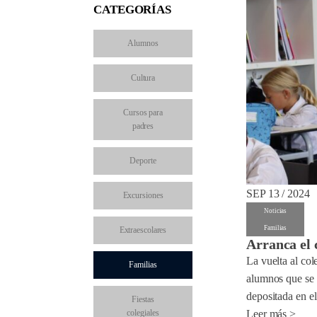
CATEGORÍAS
Alumnos
Cultura
Cursos para
padres
Deporte
SEP 13 / 2024
Excursiones
Noticias
Familias
Extraescolares
Arranca el 
La vuelta al co
Familias
alumnos que se 
depositada en el
Fiestas
colegiales
Leer más >