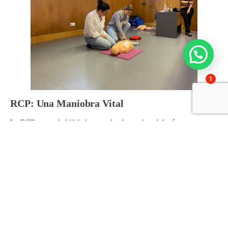
1
RCP: Una Maniobra Vital
La RCP es una habilidad que todos los padres deberían conocer.
En esta sesión, los participantes tuvieron la oportunidad de
practicar la maniobra en maniquíes, bajo la supervisión de las
especialistas. Aprendieron cómo realizar compresiones torácicas
adecuadas y el ritmo correcto, así como la importancia de no solo
actuar rápidamente, sino también de llamar a los servicios de
emergencia.
Los asistentes se mostraron agradecidos al poder aplicar la teoría
en la práctica, y muchos expresaron su alivio al aprender que, en