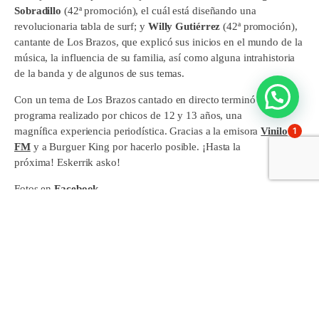
Sobradillo
(42ª promoción), el cuál está diseñando una
revolucionaria tabla de surf; y
Willy Gutiérrez
(42ª promoción),
cantante de Los Brazos, que explicó sus inicios en el mundo de la
música, la influencia de su familia, así como alguna intrahistoria
de la banda y de algunos de sus temas.
Con un tema de Los Brazos cantado en directo terminó este
programa realizado por chicos de 12 y 13 años, una
1
magnífica experiencia periodística. Gracias a la emisora
Vinilo
FM
y a Burguer King por hacerlo posible. ¡Hasta la
próxima! Eskerrik asko!
Fotos en
Facebook
Escucha el podcast del programa
aquí
Comparte esto:
Facebook
X