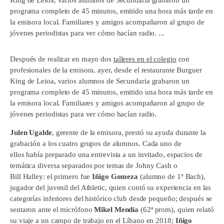
King de Leioa, varios alumnos de Secundaria grabaron un
programa completo de 45 minutos, emitido una hora más tarde en
la emisora local. Familiares y amigos acompañaron al grupo de
jóvenes periodistas para ver cómo hacían radio. ...
Después de realizar en mayo dos
talleres en el colegio
con
profesionales de la emisora, ayer, desde el restaurante Burguer
King de Leioa, varios alumnos de Secundaria grabaron un
programa completo de 45 minutos, emitido una hora más tarde en
la emisora local. Familiares y amigos acompañaron al grupo de
jóvenes periodistas para ver cómo hacían radio.
Julen Ugalde
, gerente de la emisora, prestó su ayuda durante la
grabación a los cuatro grupos de alumnos. Cada uno de
ellos había preparado una entrevista a un invitado, espacios de
temática diversa separados por temas de Johny Cash o
Bill Halley: el primero fue
Iñigo Gomeza
(alumno de 1º Bach),
jugador del juvenil del Athletic, quien contó su experiencia en las
categorías inferiores del histórico club desde pequeño; después se
sentaron ante el micrófono
Mikel Mendía
(62ª prom), quien relató
su viaje a un campo de trabajo en el Líbano en 2018;
Iñigo