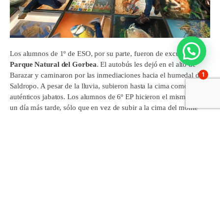
Los alumnos de 1º de ESO, por su parte, fueron de excursión al
Parque Natural del Gorbea
. El autobús les dejó en el alto de
1
Barazar y caminaron por las inmediaciones hacia el humedal de
Saldropo. A pesar de la lluvia, subieron hasta la cima como
auténticos jabatos. Los alumnos de 6º EP hicieron el mismo plan
un día más tarde, sólo que en vez de subir a la cima del monte
fueron a jugar al barrio cercano de Bittoriano, una zona de juegos
cubierta.
Para cerrar la semana, los alumnos de 5º pasaron el día en el
parque natural de Urkiola.
En ese entorno privilegiado
participaron en una gymkana emocionante acompañados de
un día de sol. La excursión también tuvo su parte cultural: los
alumnos visitaron el Centro de Acogida e Interpretación del
Parque Natural de Urkiola
Toki Alai. Este está equipado con una
exposición permanente sobre el Parque Natural. Allí los alumnos