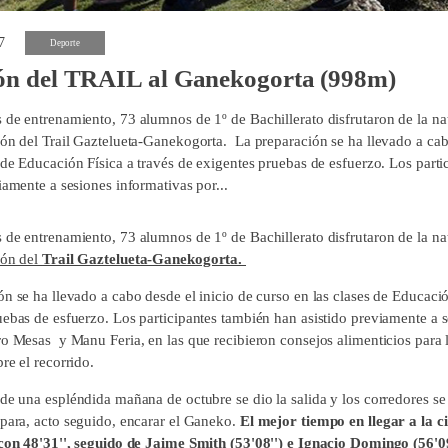
7
Deporte
ión del TRAIL al Ganekogorta (998m)
 de entrenamiento, 73 alumnos de 1º de Bachillerato disfrutaron de la na
ión del Trail Gaztelueta-Ganekogorta. La preparación se ha llevado a cab
s de Educación Física a través de exigentes pruebas de esfuerzo. Los part
iamente a sesiones informativas por...
 de entrenamiento, 73 alumnos de 1º de Bachillerato disfrutaron de la na
ión del
Trail Gaztelueta-Ganekogorta.
n se ha llevado a cabo desde el inicio de curso en las clases de Educació
uebas de esfuerzo. Los participantes también han asistido previamente a 
o Mesas y Manu Feria, en las que recibieron consejos alimenticios para lo
bre el recorrido.
de una espléndida mañana de octubre se dio la salida y los corredores se 
 para, acto seguido, encarar el Ganeko.
El mejor tiempo en llegar a la 
 con 48'31'', seguido de Jaime Smith (53'08'') e Ignacio Domingo (56'09