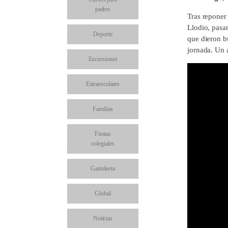
padres
Tras reponer 
Llodio, pasan
Deporte
que dieron b
jornada. Un 
Excursiones
Extraescolares
Familias
Fiestas
colegiales
Gaztelueta
Global
Noticias