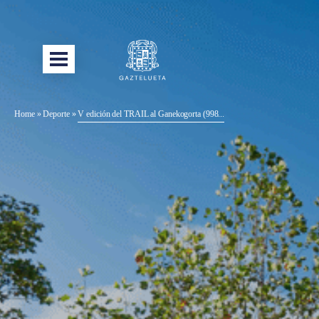
Home
»
Deporte
»
V edición del TRAIL al Ganekogorta (998...