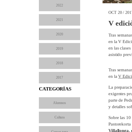
2022
OCT 20 / 201
2021
V edic
2020
Tras semanas
en la V Edic
en las clase
2019
asistido prev
2018
Tras semanas
en la
V Edic
2017
La preparació
CATEGORÍAS
exigentes pr
parte de Pedr
Alumnos
y detalles so
Cultura
Sobre las 10 
Pastorekorta
Villallonga,
Cursos para