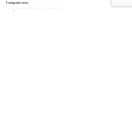
Comparte esto:
Facebook
X
Comparte en:
Acompañando a las familias
desde 1951