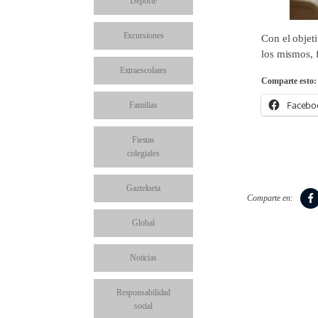
Deporte
Excursiones
Con el objet
los mismos, 
Extraescolares
Comparte esto:
Facebo
Familias
Fiestas
colegiales
Gaztelueta
Comparte en:
Global
Noticias
Responsabilidad
social