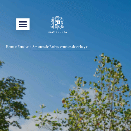
Home
»
Familias
»
Sesiones de Padres: cambios de ciclo y e...