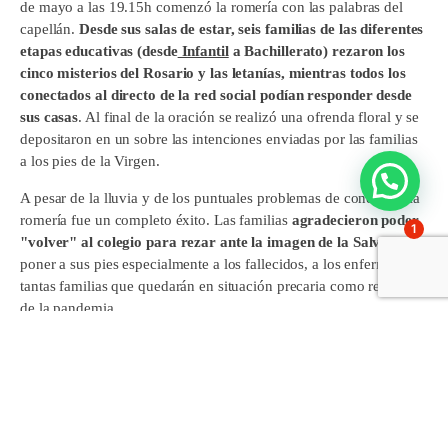
de mayo a las 19.15h comenzó la romería con las palabras del
capellán.
Desde sus salas de estar, seis familias de las diferentes
etapas educativas (desde
Infantil
a Bachillerato) rezaron los
cinco misterios del Rosario y las letanías, mientras todos los
conectados al directo de la red social podían responder desde
sus casas
. Al final de la oración se realizó una ofrenda floral y se
depositaron en un sobre las intenciones enviadas por las familias
a los pies de la Virgen.
A pesar de la lluvia y de los puntuales problemas de conexión, la
romería fue un completo éxito. Las familias
agradecieron poder
1
"volver" al colegio para rezar ante la imagen de la Salve
y
poner a sus pies especialmente a los fallecidos, a los enfermos y a
tantas familias que quedarán en situación precaria como resultado
de la pandemia.
Se cumplió una vez más el objetivo que nos hemos marcado ante
esta situación: seguir ayudando a las familias con la educación de
sus hijos, estar cerca de las familias y de cada alumno. Si no
pueden venir a Gaztelueta,
Gaztelueta irá a sus casas.