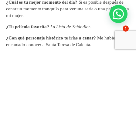
¿Cuál es tu mejor momento del día?
Si es posible después de
cenar un momento tranquilo para ver una serie o una película con
mi mujer.
¿Tu película favorita?
La Lista de Schindler
.
1
¿Con qué personaje histórico te irías a cenar?
Me hubiese
encantado conocer a Santa Teresa de Calcuta.
¿Qué comerías en tu última cena?
Supongo que una mezcla de
pescado y marisco para compartirla con mi hija.
¿Una frase que te haya dejado huella?
Se recoge siempre lo que
se cosecha
.
¿Qué ha sido lo mejor de tu paso por Gaztelueta?
Las
amistades que surgen con familias, alumnos y compañeros.
¿Qué evento recuerdas con más cariño?
Mira que suelen ser
intensas, pero las Fiestas Deportivas y los eventos de después con
antiguos alumnos.
¿Con quién vería un atardecer bajo este mástil?
Espero venir