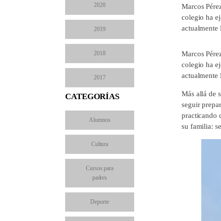
2020
Marcos Pérez
colegio ha e
actualmente 
2019
2018
Marcos Pérez
colegio ha e
actualmente 
2017
Más allá de 
CATEGORÍAS
seguir prepar
practicando d
Alumnos
su familia: s
Cultura
Cursos para
padres
Deporte