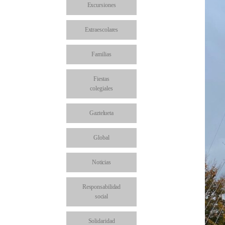
Excursiones
Extraescolares
Familias
Fiestas
colegiales
Gaztelueta
Global
Noticias
Responsabilidad
social
Solidaridad