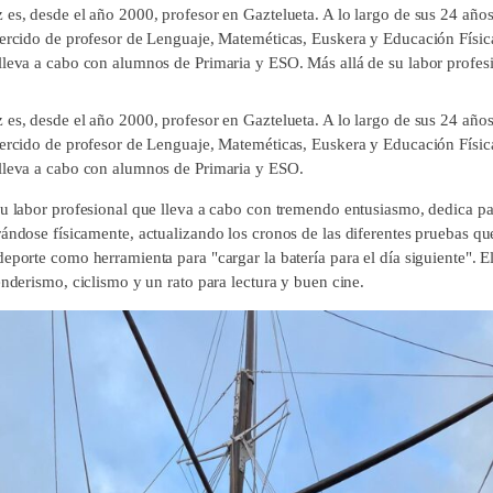
 es, desde el año 2000, profesor en Gaztelueta. A lo largo de sus 24 año
jercido de profesor de Lenguaje, Mateméticas, Euskera y Educación Física
lleva a cabo con alumnos de Primaria y ESO. Más allá de su labor profesio
 es, desde el año 2000, profesor en Gaztelueta. A lo largo de sus 24 año
jercido de profesor de Lenguaje, Mateméticas, Euskera y Educación Física
lleva a cabo con alumnos de Primaria y ESO.
su labor profesional que lleva a cabo con tremendo entusiasmo, dedica par
ándose físicamente, actualizando los cronos de las diferentes pruebas que
eporte como herramienta para "cargar la batería para el día siguiente". E
enderismo, ciclismo y un rato para lectura y buen cine.