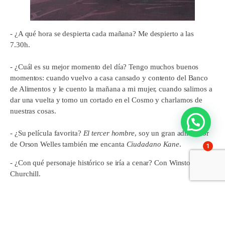
- ¿A qué hora se despierta cada mañana? Me despierto a las
7.30h.
- ¿Cuál es su mejor momento del día? Tengo muchos buenos
momentos: cuando vuelvo a casa cansado y contento del Banco
de Alimentos y le cuento la mañana a mi mujer, cuando salimos a
dar una vuelta y tomo un cortado en el Cosmo y charlamos de
nuestras cosas.
- ¿Su película favorita?
El tercer hombre
, soy un gran admirador
de Orson Welles también me encanta
Ciudadano Kane
.
1
- ¿Con qué personaje histórico se iría a cenar? Con Winston
Churchill.
- ¿Qué comería en su última cena? El consomé que hace mi mujer
en Navidad, la gallina trufada que hace para Nochebuena y la
tarta de merengue y limón que hacen en Tamarises.