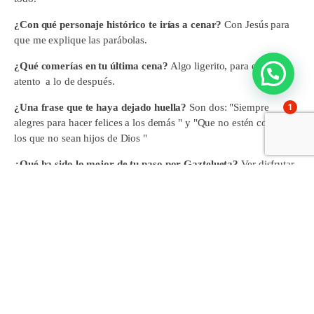
¿Con qué personaje histórico te irías a cenar?
Con Jesús para
que me explique las parábolas.
¿Qué comerías en tu última cena?
Algo ligerito, para estar
atento a lo de después.
1
¿Una frase que te haya dejado huella?
Son dos: "Siempre
alegres para hacer felices a los demás " y "Que no estén contentos
los que no sean hijos de Dios "
¿Qué ha sido lo mejor de tu paso por Gaztelueta?
Ver disfrutar
a los chicos en los ensayos de teatro y festivales.
¿Qué evento recuerdas con más cariño?
La tertulia con San
Josemaría del 72. Además era mi 40 cumpleaños.