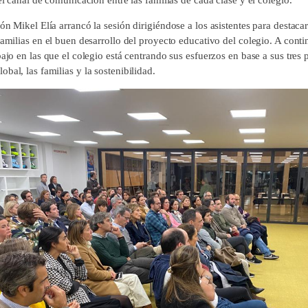
ón Mikel Elía arrancó la sesión dirigiéndose a los asistentes para destaca
familias en el buen desarrollo del proyecto educativo del colegio. A cont
bajo en las que el colegio está centrando sus esfuerzos en base a sus tres pi
bal, las familias y la sostenibilidad.