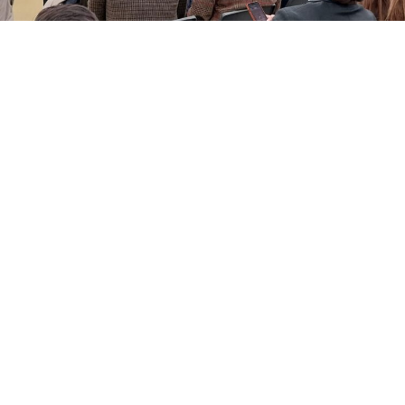
pudieron compartir impresiones mientras disfrutaban de un aperitivo.
ok
X