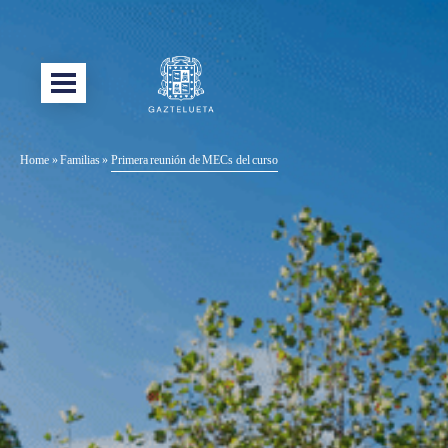
Home
»
Familias
»
Primera reunión de MECs del curso