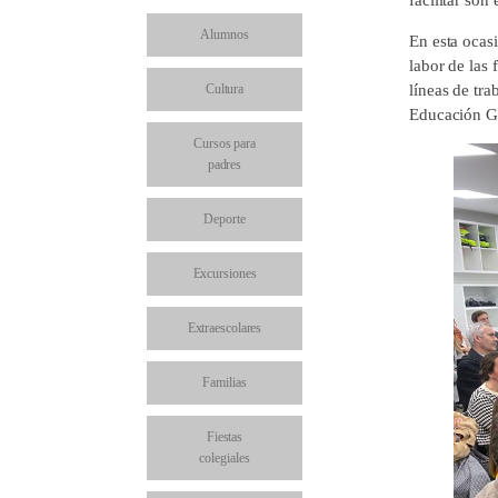
Alumnos
En esta ocasi
labor de las 
Cultura
líneas de tra
Educación Glo
Cursos para
padres
Deporte
Excursiones
Extraescolares
Familias
Fiestas
colegiales