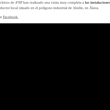
chicos de 4ºEP han realizado una visita muy completa a
las instalacione
oductor local situado en el polígono industrial de Júndiz, en Álava.
en
Facebook