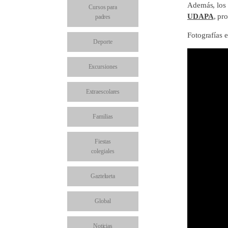
Además, los 
Cursos para
UDAPA
, pr
padres
Fotografías 
Deporte
Excursiones
Extraescolares
Familias
Fiestas
colegiales
Gaztelueta
Global
Noticias