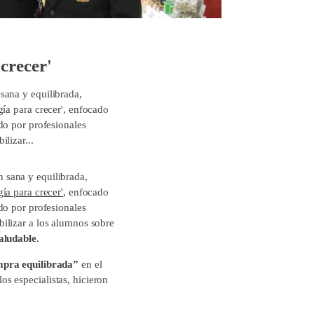
crecer'
sana y equilibrada,
ía para crecer', enfocado
do por profesionales
lizar...
n sana y equilibrada,
gía para crecer'
, enfocado
do por profesionales
ibilizar a los alumnos sobre
saludable
.
pra equilibrada”
en el
s especialistas, hicieron