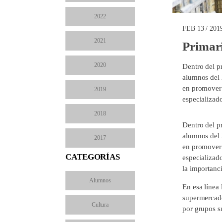
2022
FEB 13 / 201
2021
Primari
2020
Dentro del p
alumnos del 
en promover 
2019
especializad
2018
Dentro del 
alumnos del 
2017
en promover 
CATEGORÍAS
especializad
la importanc
Alumnos
En esa línea 
supermercado
Cultura
por grupos s