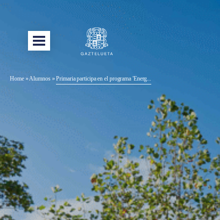
Home
»
Alumnos
»
Primaria participa en el programa 'Energ...