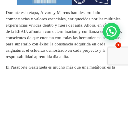
Durante esta etapa, Álvaro y Marcos han desarrollado
competencias y valores esenciales, enriquecidos por las múltiples
experiencias vividas dentro y fuera del aula. Ahora, en vísperas
de la EBAU, afrontan con determinación y confianza este desafío,
conscientes de que cuentan con todas las herramientas necesarias
para superarlo con éxito: la constancia adquirida en cada
1
asignatura, el esfuerzo demostrado en cada proyecto y la
responsabilidad aprendida día a día.
El Pasaporte Gaztelueta es mucho más que una metáfora; es la
representación simbólica de que nuestros alumnos están
preparados para el siguiente gran viaje: la universidad. En él
llevan impresos los valores fundamentales que han aprendido y
vivido durante todos estos años en nuestro colegio: sinceridad,
lealtad, esfuerzo, amistad y alegría.
Estos valores serán su brújula en la vida universitaria y más allá,
guiándolos en la toma de decisiones, en el establecimiento de
nuevas relaciones y en la búsqueda constante de la verdad y la