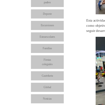
padres
Deporte
Esta activida
Excursiones
como objetiv
seguir desarr
Extraescolares
Familias
Fiestas
colegiales
Gaztelueta
Global
Noticias