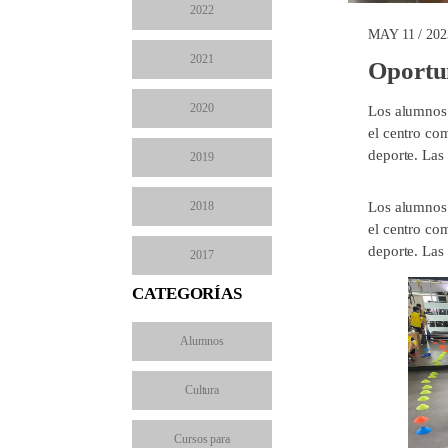
2022
MAY 11 / 202
2021
Oportun
2020
Los alumnos 
el centro co
deporte. Las
2019
2018
Los alumnos 
el centro co
deporte. Las
2017
CATEGORÍAS
Alumnos
Cultura
Cursos para