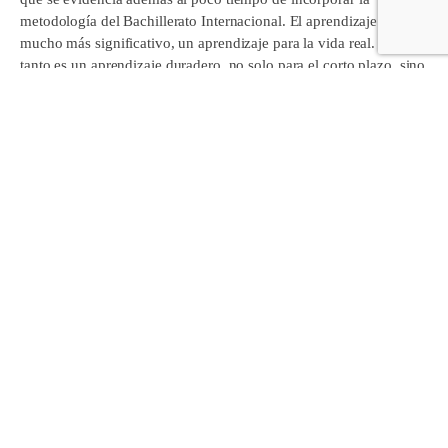
metodología del Bachillerato Internacional. El aprendizaje es
mucho más significativo, un aprendizaje para la vida real. Por
tanto es un aprendizaje duradero, no solo para el corto plazo, sino
para el medio y largo plazo.
¿Se cursa el Bachillerato Internacional
íntegramente en inglés
?
Es un mito. El término internacional alude a la mentalidad
internacional que se trabaja en el Bachillerato Internacional, pero
no te obliga a que el Bachillerato lo impartas en inglés. Cada
colegio decide qué asignatura se imparte en inglés o euskera fruto
de su plan de trilingüismo, que nada tiene que ver con el
programa del Bachillerato Internacional.
Los resultados del Bachillerato Internacional evidencian ya
grandes éxitos en todo el mundo
. Los resultados del Bachillerato
internacional evidencian éxitos a nivel mundial y además
contrastados a lo largo, como decía antes, de los más de 50 años
que lleva esta metodología implementada en más de 2500 países
de todo el mundo.
¿Podrán los alumnos de Bachillerato Internacional en