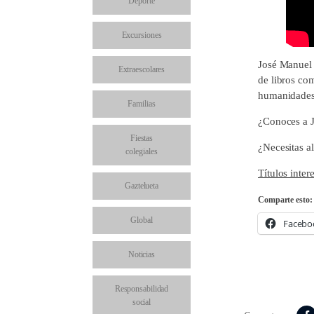
Deporte
Excursiones
José Manuel G
Extraescolares
de libros com
humanidades
Familias
¿Conoces a 
Fiestas
¿Necesitas a
colegiales
Títulos inter
Gaztelueta
Comparte esto:
Global
Facebo
Noticias
Responsabilidad
social