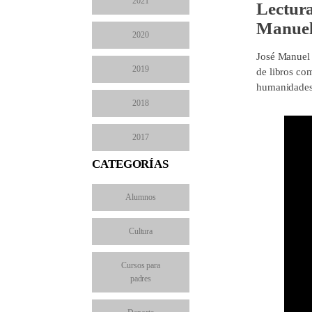
2021
Lectura
Manuel
2020
José Manuel G
2019
de libros com
humanidades 
2018
2017
CATEGORÍAS
Alumnos
Cultura
Cursos para
padres