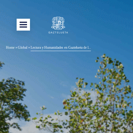
Home
»
Global
»
Lectura y Humanidades en Gaztelueta de l...