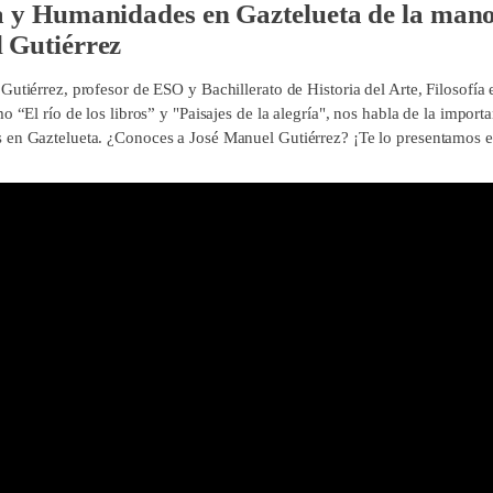
 y Humanidades en Gaztelueta de la mano
 Gutiérrez
utiérrez, profesor de ESO y Bachillerato de Historia del Arte, Filosofía 
o “El río de los libros” y "Paisajes de la alegría", nos habla de la importa
en Gaztelueta. ¿Conoces a José Manuel Gutiérrez? ¡Te lo presentamos en