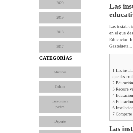
2020
Las ins
educati
2019
Las instalac
2018
en el que de
Educación Inf
Gaztelueta...
2017
CATEGORÍAS
1
Las instala
Alumnos
que desarrol
2
Educación 
Cultura
3
Recorre vi
4
Educación 
Cursos para
5
Educación 
padres
6
Instalacion
7
Comparte 
Deporte
Las
ins