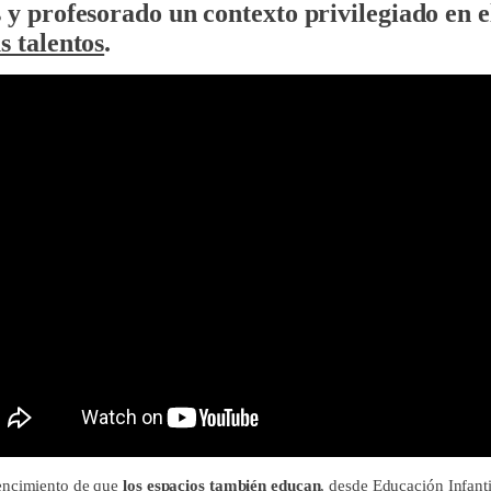
s y profesorado
un contexto privilegiado en 
s talentos
.
encimiento de que
los espacios también educan
, desde Educación Infanti