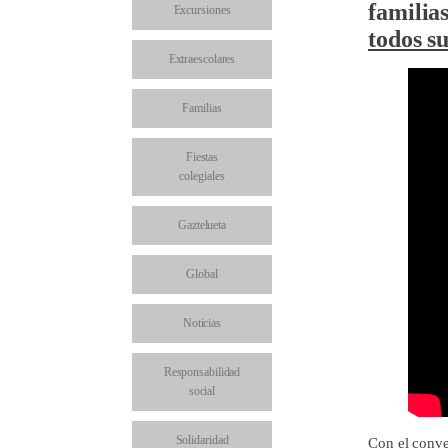
familia
Excursiones
todos su
Extraescolares
Familias
Fiestas
colegiales
Gaztelueta
Global
Noticias
Responsabilidad
social
Solidaridad
Con el conv